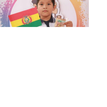
ENFOQUE NACIONAL
•
GESTIÓN
ENDE destina Bs 90 millones
para el bono Juancito Pinto 2024
16 de octubre de 2024