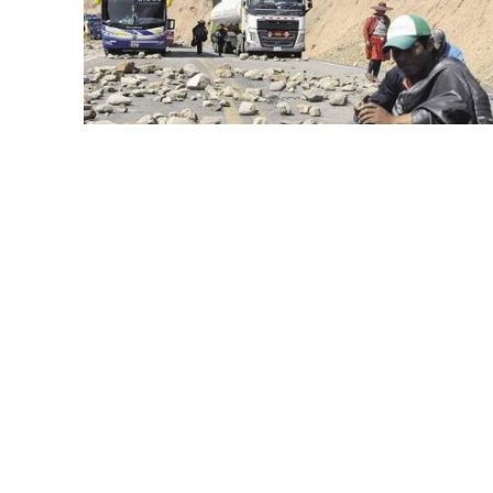
DENUNCIA
•
ENFOQUE NACIONAL
Por bloqueos: suspenden clases
presenciales y pago del Bono
Juancito Pinto en Cochabamba
25 de octubre de 2024