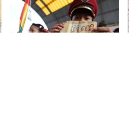
CLIMA
•
SERVICIOS
Bono Juancito Pinto: este lunes
inicia el pago para cédulas
terminadas en 3 y 4
20 de octubre de 2024