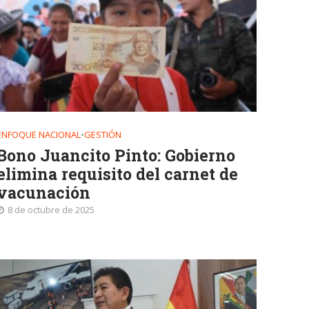
ENFOQUE NACIONAL
•
GESTIÓN
Bono Juancito Pinto: Gobierno
elimina requisito del carnet de
vacunación
8 de octubre de 2025