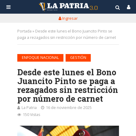
Ingresar
Portada
»
Desde este lunes el Bono Juancito Pinto se
paga a rezagados sin restricción por número de carnet
•
ENFOQUE NACIONAL
GESTIÓN
Desde este lunes el Bono
Juancito Pinto se paga a
rezagados sin restricción
por número de carnet
La Patria
16 de noviembre de 2025
150 Vistas