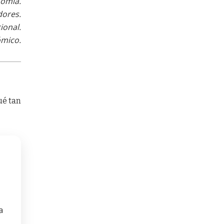
nomía.
dores.
ional.
ómico.
ué tan
a