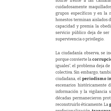
sonríe frente a las cámara
cuidadosamente maquillados,
grupos específicos y en la 
honestos terminan aislados d
capacidad y premia la obedie
servicio público deja de se
supervivencia o privilegio.
La ciudadanía observa, se in
porque convierte la
corrupci
iguales”, el problema deja d
colectiva. Sin embargo, tamb
ciudadana, el
periodismo in
escenarios históricamente d
información y la vigilancia
décadas permanecieron prote
reconstruirlo éticamente. La
profesionalización,
transpar