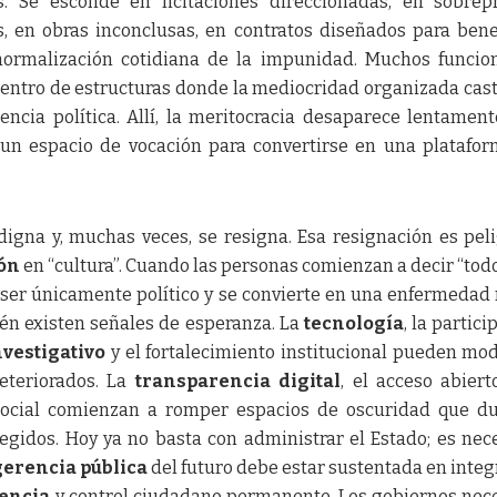
s. Se esconde en licitaciones direccionadas, en sobrep
 en obras inconclusas, en contratos diseñados para bene
normalización cotidiana de la impunidad. Muchos funcio
entro de estructuras donde la mediocridad organizada cast
ncia política. Allí, la meritocracia desaparece lentament
r un espacio de vocación para convertirse en una platafo
digna y, muchas veces, se resigna. Esa resignación es pel
ón
en “cultura”. Cuando las personas comienzan a decir “tod
e ser únicamente político y se convierte en una enfermedad
ién existen señales de esperanza. La
tecnología
, la partic
vestigativo
y el fortalecimiento institucional pueden mod
eteriorados. La
transparencia digital
, el acceso abiert
 social comienzan a romper espacios de oscuridad que d
gidos. Hoy ya no basta con administrar el Estado; es nec
gerencia pública
del futuro debe estar sustentada en integ
encia
y control ciudadano permanente. Los gobiernos nec