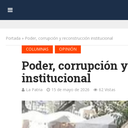
Portada
»
Poder, corrupción y reconstrucción institucional
•
COLUMNAS
OPINIÓN
Poder, corrupción 
institucional
La Patria
15 de mayo de 2026
62 Vistas