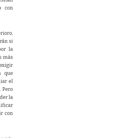
o con
rioro,
rán si
por la
s más
exigir
n que
iar el
. Pero
der la
ificar
ir con