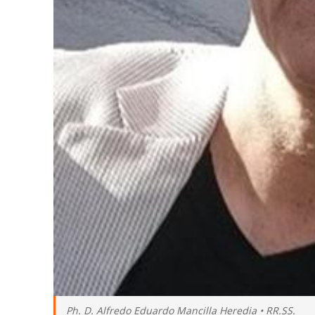
Ph. D. Alfredo Eduardo Mancilla Heredia • RR.SS.