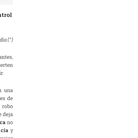
ntrol
dia (*)
ntes,
ierten
r.
n una
ces de
 robo
e deja
ica
no
cia
y