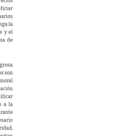
recios
ficiar
narios
iga la
e y el
rma de
igrosa
os son
 moral
ipación
ificar
o a la
urante
esario
ridad,
esitan