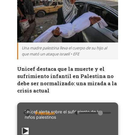
Una madre palestina lleva el cuerpo de su hijo al
que mató un ataque israelí • EFE
Unicef destaca que la muerte y el
sufrimiento infantil en Palestina no
debe ser normalizado: una mirada a la
crisis actual
Unicef alerta sobre el sufrimiento de los
🔈
niños palestinos