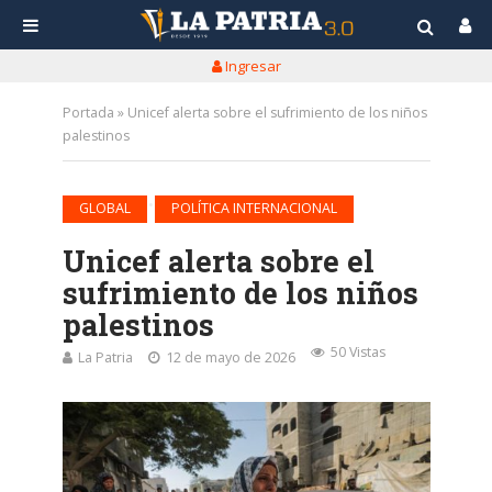
Ingresar
Portada
»
Unicef alerta sobre el sufrimiento de los niños
palestinos
•
GLOBAL
POLÍTICA INTERNACIONAL
Unicef alerta sobre el
sufrimiento de los niños
palestinos
50 Vistas
La Patria
12 de mayo de 2026