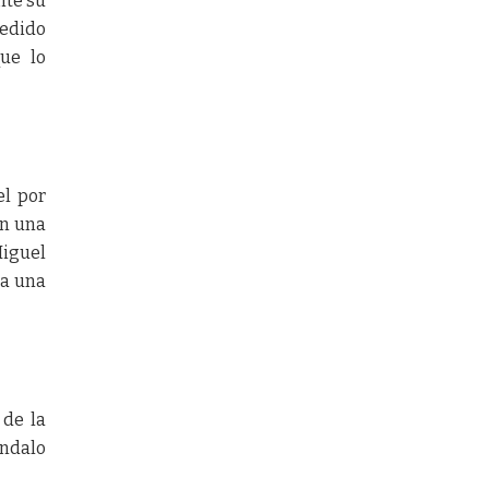
nte su
pedido
que lo
el por
on una
Miguel
da una
 de la
ándalo