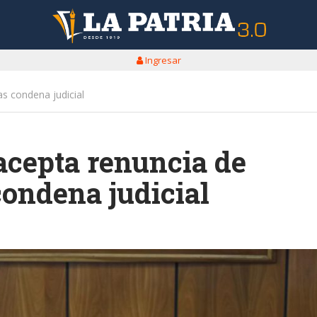
Ingresar
s condena judicial
cepta renuncia de
condena judicial