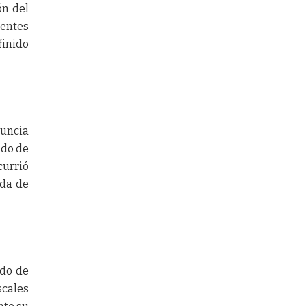
ón del
entes
finido
nuncia
ado de
currió
ida de
ido de
scales