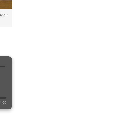
or •
1:00