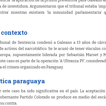
tencia ‘la aplicación de la prisión preventiva’ para Galeano a
 de investidura. Argumentaron que el tribunal estaba ‘im
ntiva’ mientras existiera ‘la inmunidad parlamentaria’ 
 contexto
ibunal de Sentencia condenó a Galeano a 13 años de cárc
de activos del narcotráfico. Se le acusó de tener vínculos c
Europa, supuestamente liderada por Sebastián Marset y 
 Este caso es parte de la operación ‘A Ultranza PY’, considera
a el crimen organizado en Paraguay.
ítica paraguaya
 este caso ha sido significativa en el país. La aceptación
 gobernante Partido Colorado se produce en medio del esc
su contra.