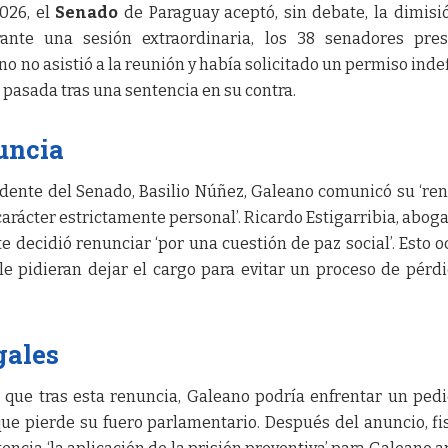
026, el
Senado
de Paraguay aceptó, sin debate, la dimisi
ante una sesión extraordinaria, los 38 senadores pres
o no asistió a la reunión y había solicitado un permiso inde
 pasada tras una sentencia en su contra.
uncia
sidente del Senado, Basilio Núñez, Galeano comunicó su ‘re
carácter estrictamente personal’. Ricardo Estigarribia, abog
e decidió renunciar ‘por una cuestión de paz social’. Esto o
e pidieran dejar el cargo para evitar un proceso de pérd
gales
ó que tras esta renuncia, Galeano podría enfrentar un ped
que pierde su fuero parlamentario. Después del anuncio, fi