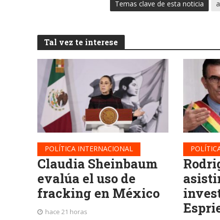
Temas clave de esta noticia
a
Tal vez te interese
POLÍTICA INTERNACIONAL
POLÍTIC
Claudia Sheinbaum
Rodri
evalúa el uso de
asisti
fracking en México
inves
Espri
hace 21 horas