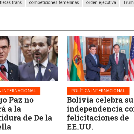
tletas trans
competiciones femeninas
orden ejecutiva
Trum
A INTERNACIONAL
POLÍTICA INTERNACIONAL
go Paz no
Bolivia celebra su
rá a la
independencia co
tidura de De la
felicitaciones de
ella
EE.UU.