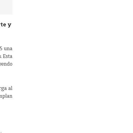
te y
25 una
. Esta
uyendo
rga al
umplan