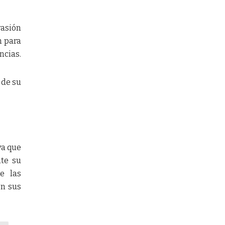
vasión
n para
ncias.
 de su
va que
nte su
e las
en sus