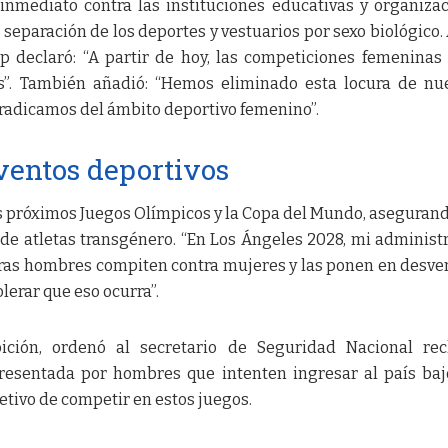
inmediato contra las instituciones educativas y organiza
 separación de los deportes y vestuarios por sexo biológico.
mp declaró: “A partir de hoy, las competiciones femeninas
s”. También añadió: “Hemos eliminado esta locura de nu
rradicamos del ámbito deportivo femenino”.
ventos deportivos
os próximos Juegos Olímpicos y la Copa del Mundo, aseguran
 de atletas transgénero. “En Los Ángeles 2028, mi administ
as hombres compiten contra mujeres y las ponen en desven
lerar que eso ocurra”.
bición, ordenó al secretario de Seguridad Nacional re
 presentada por hombres que intenten ingresar al país ba
etivo de competir en estos juegos.