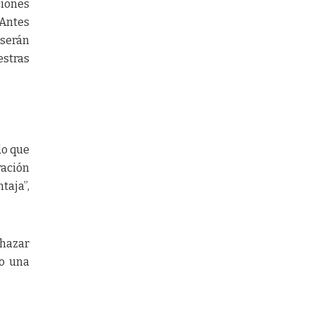
ciones
 Antes
 serán
estras
do que
ración
taja”,
chazar
jo una