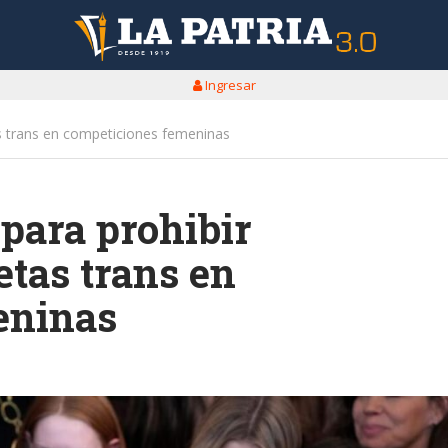
Ingresar
as trans en competiciones femeninas
para prohibir
etas trans en
eninas