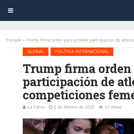
Portada
»
Trump firma orden para prohibir participación de atlet
•
GLOBAL
POLÍTICA INTERNACIONAL
Trump firma orden 
participación de atl
competiciones fem
La Patria
6 de febrero de 2025
32 Vistas