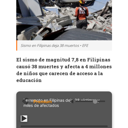
Sismo en Filipinas deja 38 muertos • EFE
El sismo de magnitud 7,8 en Filipinas
causó 38 muertes y afecta a 4 millones
de niños que carecen de acceso a la
educación
Terremoto en Filipinas deja 38 víctimas y
🔈
miles de afectados