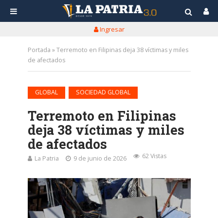
Ingresar
Portada
»
Terremoto en Filipinas deja 38 víctimas y miles
de afectados
•
GLOBAL
SOCIEDAD GLOBAL
Terremoto en Filipinas
deja 38 víctimas y miles
de afectados
62 Vistas
La Patria
9 de junio de 2026