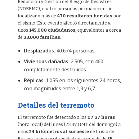
Reducción y Gestión del Riesgo de Desastres
(NDRRMC), cuatro personas permanecen sin
localizar y más de
470 resultaron heridas
por
el sismo. Este evento afectó directamente a
unos
145.000 ciudadanos
, equivalentes a cerca
de
33.000 familias
.
Desplazados:
40.674 personas.
Viviendas dañadas:
2.505, con 460
completamente destruidas.
Réplicas:
1.055 en las siguientes 24 horas,
con magnitudes entre 1,3 y 6,7.
Detalles del terremoto
El terremoto fue detectado a las
07:37 horas
(hora local) del lunes (23:37 GMT del domingo) a
unos
24 kilómetros al suroeste
de la isla de
Burias y a una profundidad aproximada de
55