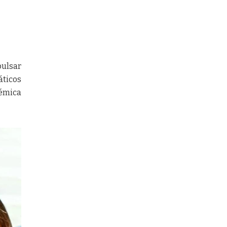
pulsar
áticos
lémica