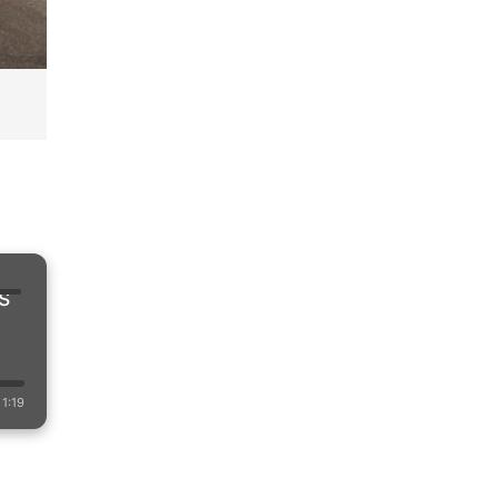
s
1:19