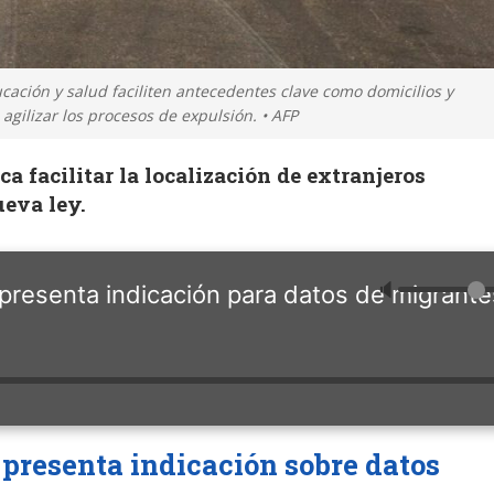
ucación y salud faciliten antecedentes clave como domicilios y
agilizar los procesos de expulsión. • AFP
a facilitar la localización de extranjeros
ueva ley.
🔈
presenta indicación para datos de migrante
 presenta indicación sobre datos