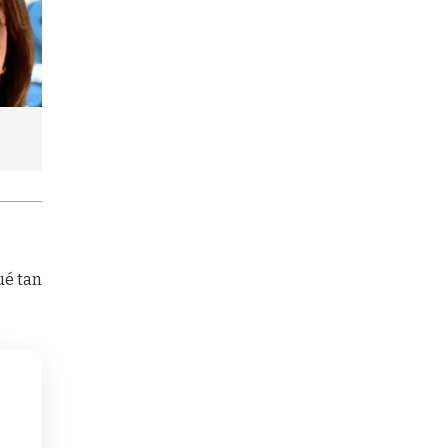
ué tan