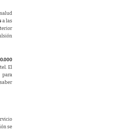
 salud
s
a las
terior
ulsión
0.000
el. El
 para
 saber
rvicio
ión se