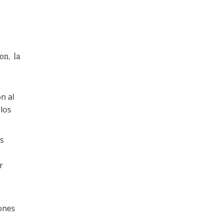
on, la
n al
 los
es
r
iones