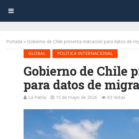
Portada
»
Gobierno de Chile presenta indicación para datos de mi
•
GLOBAL
POLÍTICA INTERNACIONAL
Gobierno de Chile p
para datos de migr
La Patria
15 de mayo de 2026
83 Vistas