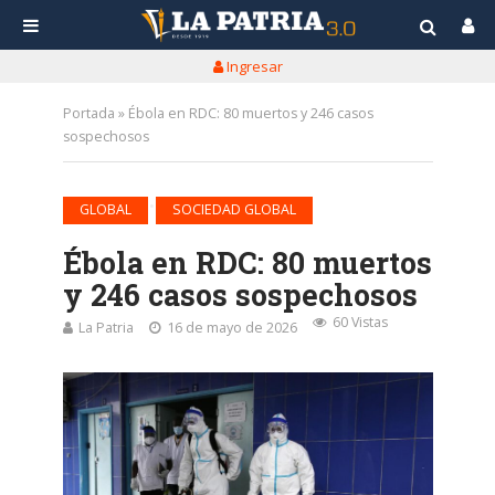
Ingresar
Portada
»
Ébola en RDC: 80 muertos y 246 casos
sospechosos
•
GLOBAL
SOCIEDAD GLOBAL
Ébola en RDC: 80 muertos
y 246 casos sospechosos
60 Vistas
La Patria
16 de mayo de 2026