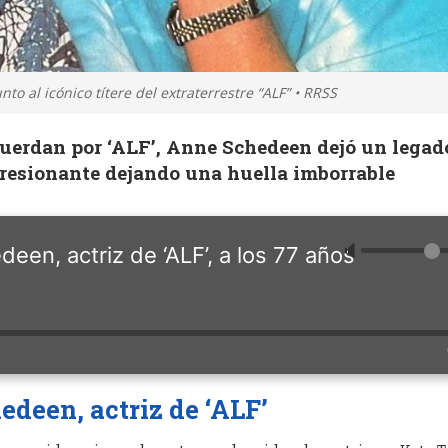
 al icónico títere del extraterrestre “ALF” • RRSS
uerdan por ‘ALF’, Anne Schedeen dejó un legad
presionante dejando una huella imborrable
🔈
een, actriz de ‘ALF’, a los 77 años
edeen, actriz de ‘ALF’