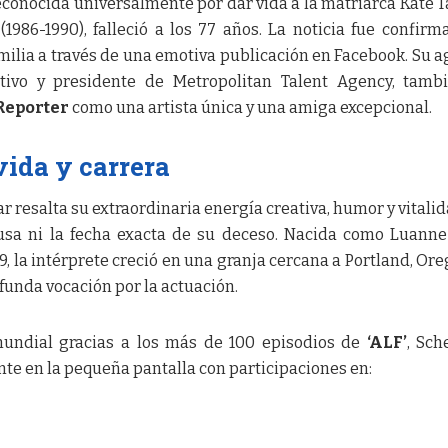
reconocida universalmente por dar vida a la matriarca Kate 
(1986-1990), falleció a los 77 años. La noticia fue confirm
milia a través de una emotiva publicación en Facebook. Su a
utivo y presidente de Metropolitan Talent Agency, tamb
Reporter
como una artista única y una amiga excepcional.
vida y carrera
 resalta su extraordinaria energía creativa, humor y vitalid
ausa ni la fecha exacta de su deceso. Nacida como Luann
, la intérprete creció en una granja cercana a Portland, Ore
funda vocación por la actuación.
mundial gracias a los más de 100 episodios de
‘ALF’
, Sc
nte en la pequeña pantalla con participaciones en: