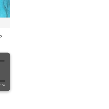
o
0:57