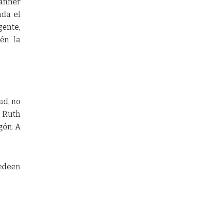
Tanner
ada el
gente,
ién la
ad, no
e Ruth
gón. A
hedeen