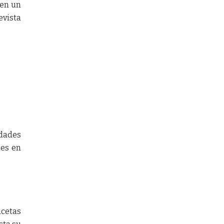
 en un
evista
idades
les en
acetas