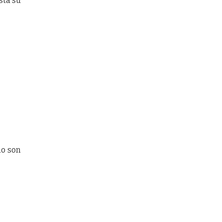
sta su
no son