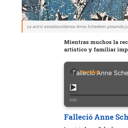
La actriz estadounidense Anne Schedeen posando junto
Mientras muchos la rec
artístico y familiar im
Falleció Anne Sched
0:00
Falleció Anne Sch