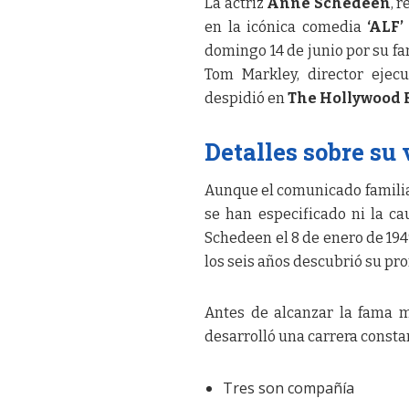
La actriz
Anne Schedeen
, 
en la icónica comedia
‘ALF’
domingo 14 de junio por su fa
Tom Markley, director ejec
despidió en
The Hollywood 
Detalles sobre su 
Aunque el comunicado familiar
se han especificado ni la c
Schedeen el 8 de enero de 1949
los seis años descubrió su pro
Antes de alcanzar la fama 
desarrolló una carrera consta
Tres son compañía