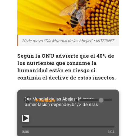
20 de mayo “Día Mundial de las Abejas” • INTERNET
Según la ONU advierte que el 40% de
los nutrientes que consume la
humanidad están en riesgo si
continúa el declive de estos insectos.
Día Mundial de las Abejas: Nuestra
🔈
alimentación depende<br /> de ellas
0:00
1:04