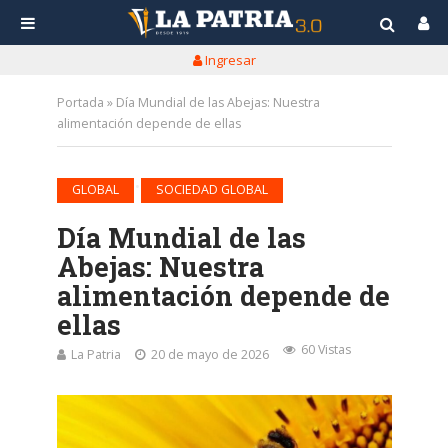
Ingresar
Portada
»
Día Mundial de las Abejas: Nuestra
alimentación depende de ellas
•
GLOBAL
SOCIEDAD GLOBAL
Día Mundial de las
Abejas: Nuestra
alimentación depende de
ellas
60 Vistas
La Patria
20 de mayo de 2026