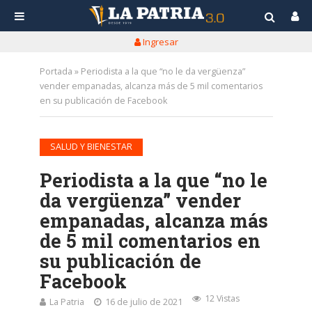
Ingresar
Portada
»
Periodista a la que “no le da vergüenza”
vender empanadas, alcanza más de 5 mil comentarios
en su publicación de Facebook
SALUD Y BIENESTAR
Periodista a la que “no le
da vergüenza” vender
empanadas, alcanza más
de 5 mil comentarios en
su publicación de
Facebook
12 Vistas
La Patria
16 de julio de 2021