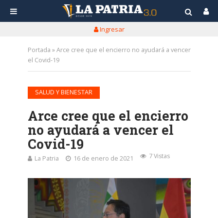
Ingresar
Portada
»
Arce cree que el encierro no ayudará a vencer
el Covid-19
SALUD Y BIENESTAR
Arce cree que el encierro
no ayudará a vencer el
Covid-19
7 Vistas
La Patria
16 de enero de 2021