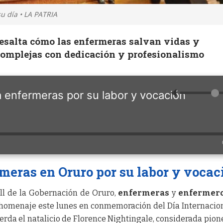
 día • LA PATRIA
resalta cómo las enfermeras salvan vidas y
complejas con dedicación y profesionalismo
🔈
 enfermeras por su labor y vocación
eras en Oruro por su labor y vocac
all de la Gobernación de Oruro,
enfermeras
y
enfermer
homenaje este lunes en conmemoración del Día Internacio
uerda el natalicio de Florence Nightingale, considerada pion