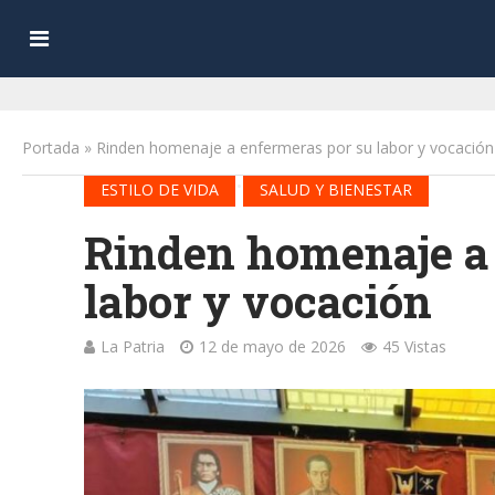
Portada
»
Rinden homenaje a enfermeras por su labor y vocación
•
ESTILO DE VIDA
SALUD Y BIENESTAR
Rinden homenaje a 
labor y vocación
La Patria
12 de mayo de 2026
45 Vistas