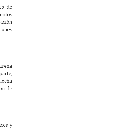
os de
ientos
mación
ciones
rureña
parte,
 fecha
ión de
icos y