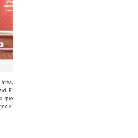
 área,
ud. El
jo que
omo el