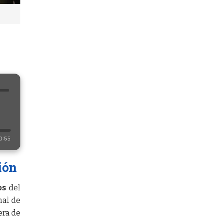
0:55
ión
os
del
nal de
era de