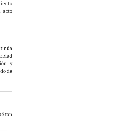
miento
n acto
ntinúa
aridad
ión y
ado de
ué tan