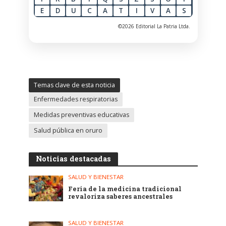
E
D
U
C
A
T
I
V
A
S
©2026 Editorial La Patria Ltda.
Temas clave de esta noticia
Enfermedades respiratorias
Medidas preventivas educativas
Salud pública en oruro
Noticias destacadas
SALUD Y BIENESTAR
Feria de la medicina tradicional
revaloriza saberes ancestrales
SALUD Y BIENESTAR