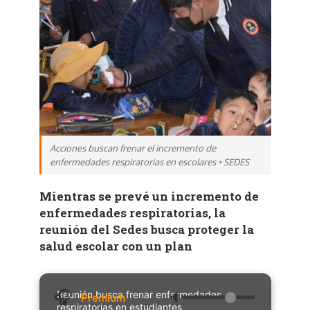
Acciones buscan frenar el incremento de
enfermedades respiratorias en escolares • SEDES
Mientras se prevé un incremento de
enfermedades respiratorias, la
reunión del Sedes busca proteger la
salud escolar con un plan
Reunión busca frenar enfermedades
🔈
respiratorias en estudiantes