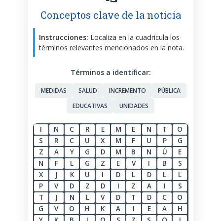
Conceptos clave de la noticia
Instrucciones:
Localiza en la cuadrícula los
términos relevantes mencionados en la nota.
Términos a identificar:
MEDIDAS
SALUD
INCREMENTO
PÚBLICA
EDUCATIVAS
UNIDADES
I
N
C
R
E
M
E
N
T
O
S
R
C
U
X
M
F
U
P
G
Z
A
Y
G
D
M
B
N
Ú
E
N
F
L
G
Z
E
V
I
B
S
X
J
K
U
I
D
L
D
L
L
P
V
D
Z
D
I
Z
A
I
S
T
J
N
L
V
D
T
D
C
O
G
V
O
H
K
A
I
E
A
H
Y
K
B
I
Q
S
Z
S
O
I