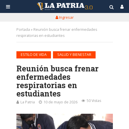
Ingresar
Portada
»
Reunión busca frenar enfermedades
respiratorias en estudiantes
•
ESTILO DE VIDA
SALUD Y BIENESTAR
Reunión busca frenar
enfermedades
respiratorias en
estudiantes
50 Vistas
La Patria
10 de mayo de 2026