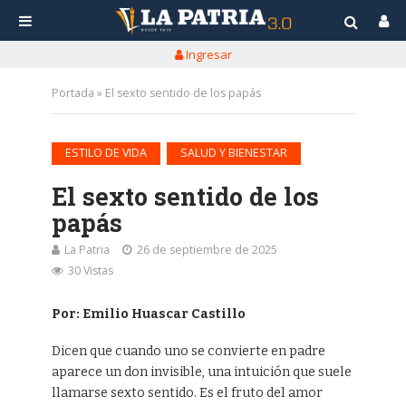
Ingresar
Portada
»
El sexto sentido de los papás
•
ESTILO DE VIDA
SALUD Y BIENESTAR
El sexto sentido de los
papás
La Patria
26 de septiembre de 2025
30 Vistas
Por: Emilio Huascar Castillo
Dicen que cuando uno se convierte en padre
aparece un don invisible, una intuición que suele
llamarse sexto sentido. Es el fruto del amor