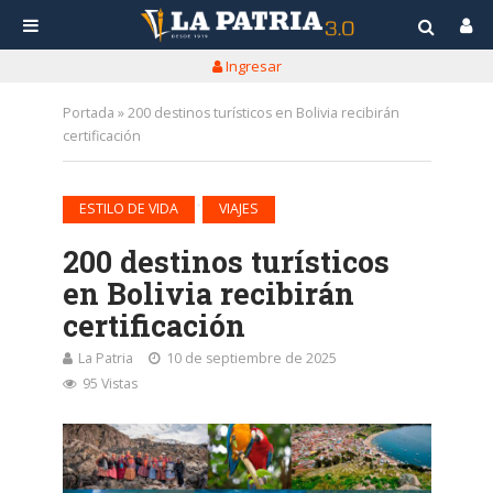
Ingresar
Portada
»
200 destinos turísticos en Bolivia recibirán
certificación
•
ESTILO DE VIDA
VIAJES
200 destinos turísticos
en Bolivia recibirán
certificación
La Patria
10 de septiembre de 2025
95 Vistas