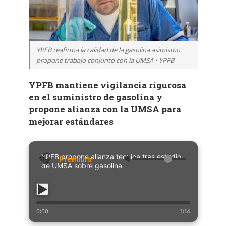
YPFB reafirma la calidad de la gasolina asimismo
propone trabajo conjunto con la UMSA • YPFB
YPFB mantiene vigilancia rigurosa
en el suministro de gasolina y
propone alianza con la UMSA para
mejorar estándares
YPFB propone alianza técnica tras estudio
🔈
de UMSA sobre gasolina
0:00
1:14