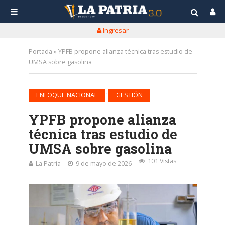
Ingresar
Portada
»
YPFB propone alianza técnica tras estudio de
UMSA sobre gasolina
•
ENFOQUE NACIONAL
GESTIÓN
YPFB propone alianza
técnica tras estudio de
UMSA sobre gasolina
101 Vistas
La Patria
9 de mayo de 2026