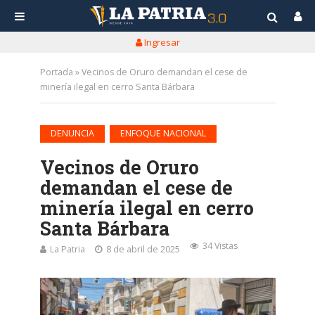
Ingresar
Portada
»
Vecinos de Oruro demandan el cese de
minería ilegal en cerro Santa Bárbara
•
DENUNCIA
ENFOQUE NACIONAL
Vecinos de Oruro
demandan el cese de
minería ilegal en cerro
Santa Bárbara
34 Vistas
La Patria
8 de abril de 2025