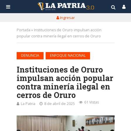
Ingresar
Portada
»
Instituciones de Oruro impulsan acción
popular contra minería ilegal en cerros de Oruro
•
DENUNCIA
ENFOQUE NACIONAL
Instituciones de Oruro
impulsan acción popular
contra minería ilegal en
cerros de Oruro
61 Vistas
La Patria
8 de abril de 2025