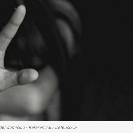
el domicilio • Referencial / Defensoría