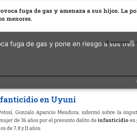
voca fuga de gas y amenaza a sus hijos. La po
los menores.
🔈
ca fuga de gas y pone en riesgo a sus tres
fanticidio en Uyuni
Potosí, Gonzalo Aparicio Mendoza, informó sobre la impu
mujer de 36 años por el presunto delito de
infanticidio
en 
s de 7, 8 y 11 años.