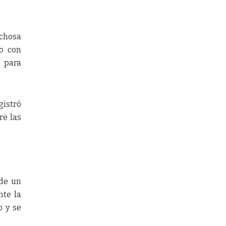
echosa
o con
a para
istró
re las
 de un
nte la
o y se