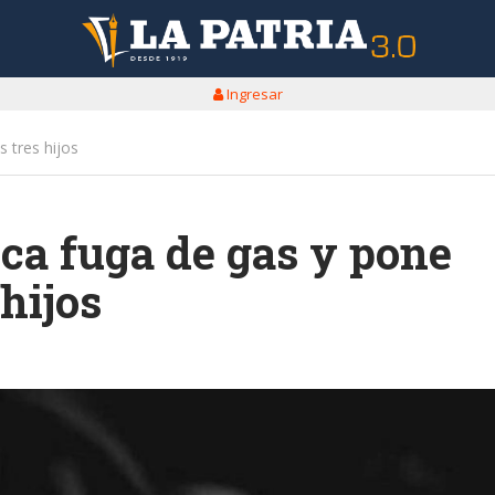
Ingresar
 tres hijos
a fuga de gas y pone
 hijos