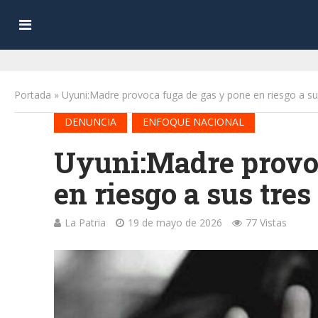
Portada
»
Uyuni:Madre provoca fuga de gas y pone en riesgo a sus
•
DENUNCIA
ENFOQUE NACIONAL
Uyuni:Madre provoc
en riesgo a sus tres
La Patria
19 de mayo de 2026
77 Vistas