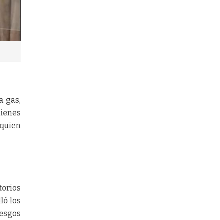
a gas,
uienes
 quien
orios
ló los
iesgos