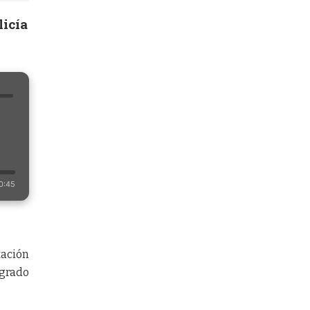
licía
0:45
tación
grado