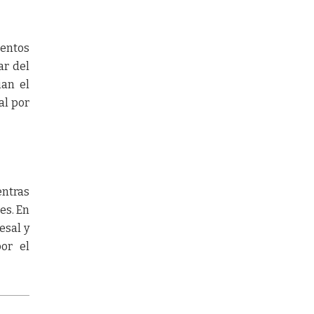
mentos
ar del
ian el
al por
entras
es. En
esal y
or el