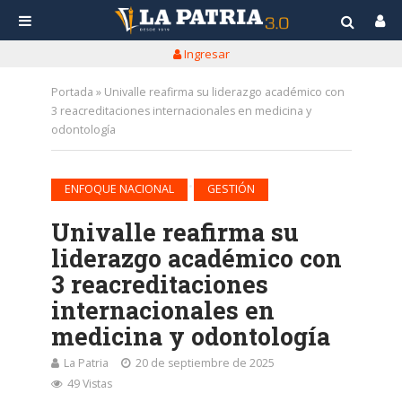
Ingresar
Portada
»
Univalle reafirma su liderazgo académico con
3 reacreditaciones internacionales en medicina y
odontología
•
ENFOQUE NACIONAL
GESTIÓN
Univalle reafirma su
liderazgo académico con
3 reacreditaciones
internacionales en
medicina y odontología
La Patria
20 de septiembre de 2025
49 Vistas