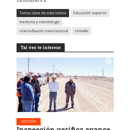
Latinoamérica.
Temas clave de esta noticia
Educación superior
medicina y odontología
reacreditación internacional
Univalle
Tal vez te interese
GESTIÓN
Inspección verifica avance