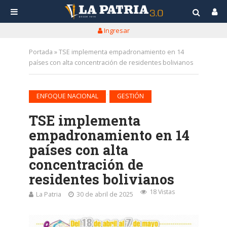
Ingresar
Portada
»
TSE implementa empadronamiento en 14
países con alta concentración de residentes bolivianos
•
ENFOQUE NACIONAL
GESTIÓN
TSE implementa
empadronamiento en 14
países con alta
concentración de
residentes bolivianos
18 Vistas
La Patria
30 de abril de 2025