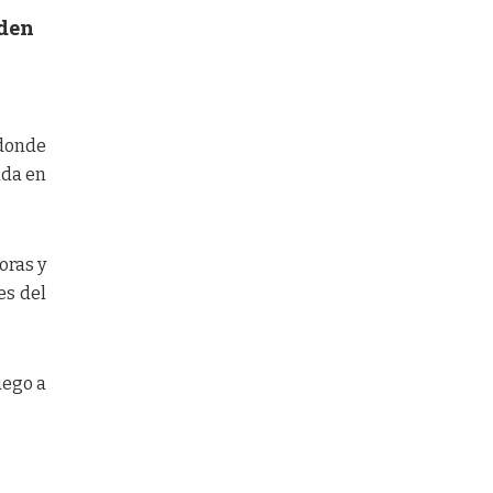
rden
,
 donde
ada en
oras y
es del
uego a