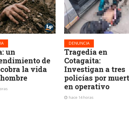
IA
DENUNCIA
a: un
Tragedia en
endimiento de
Cotagaita:
 cobra la vida
Investigan a tres
 hombre
policías por muer
en operativo
horas
hace 14 horas