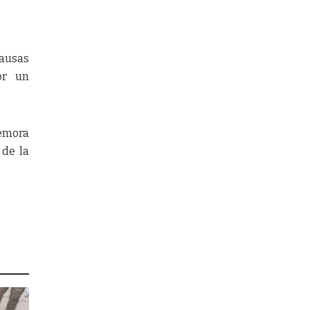
causas
or un
demora
 de la