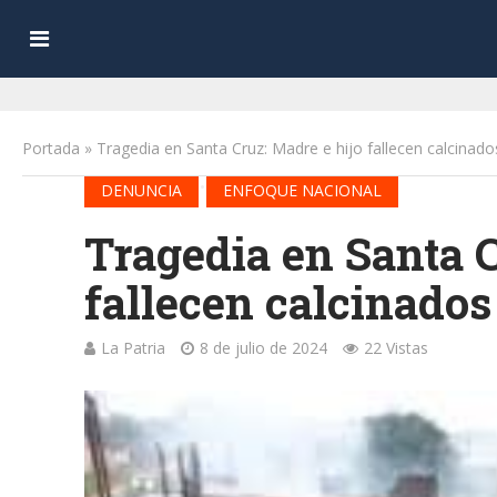
Portada
»
Tragedia en Santa Cruz: Madre e hijo fallecen calcinado
•
DENUNCIA
ENFOQUE NACIONAL
Tragedia en Santa C
fallecen calcinados
La Patria
8 de julio de 2024
22 Vistas