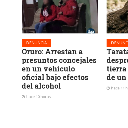
DENUNCIA
DENUNC
Oruro: Arrestan a
Tarat
presuntos concejales
despr
en un vehículo
tierra
oficial bajo efectos
de un
del alcohol
hace 11 
hace 10 horas