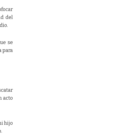
ofocar
ad del
dio.
que se
a para
scatar
n acto
i hijo
.