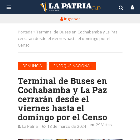
Ingresar
Portada
»
Terminal de Buses en Cochabamba y La Paz
cerrarán desde el viernes hasta el domingo por el
Censo
•
DENUNCIA
ENFOQUE NACIONAL
Terminal de Buses en
Cochabamba y La Paz
cerrarán desde el
viernes hasta el
domingo por el Censo
29 Vistas
La Patria
18 de marzo de 2024