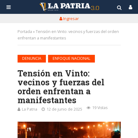
Ingresar
Portada
»
Tensión en Vinto: vecinos y fuerzas del orden
enfrentan a manifestantes
•
DENUNCIA
ENFOQUE NACIONAL
Tensión en Vinto:
vecinos y fuerzas del
orden enfrentan a
manifestantes
19 Vistas
La Patria
12 de junio de 2025