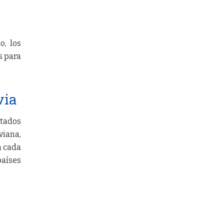
o, los
s para
via
ltados
viana,
n cada
países