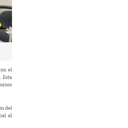
con el
. Esta
cursos
ón del
bal al