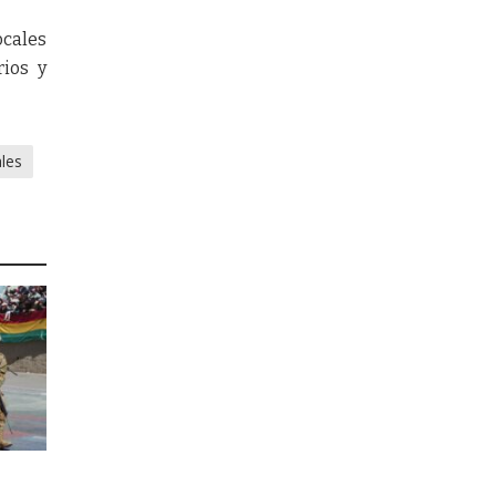
ocales
rios y
les