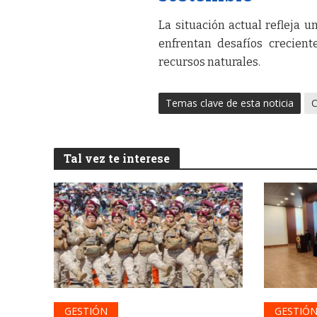
La situación actual refleja u
enfrentan desafíos crecient
recursos naturales.
Temas clave de esta noticia
C
Tal vez te interese
GESTIÓN
GESTIÓ