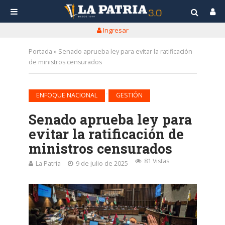
Ingresar
Portada
»
Senado aprueba ley para evitar la ratificación
de ministros censurados
•
ENFOQUE NACIONAL
GESTIÓN
Senado aprueba ley para
evitar la ratificación de
ministros censurados
81 Vistas
La Patria
9 de julio de 2025