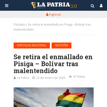
Ingresar
Portada
»
Se retira el enmallado en Pisiga – Bolívar tras
malentendido
•
ENFOQUE NACIONAL
GESTIÓN
Se retira el enmallado en
Pisiga – Bolívar tras
malentendido
47 Vistas
La Patria
23 de enero de 2025