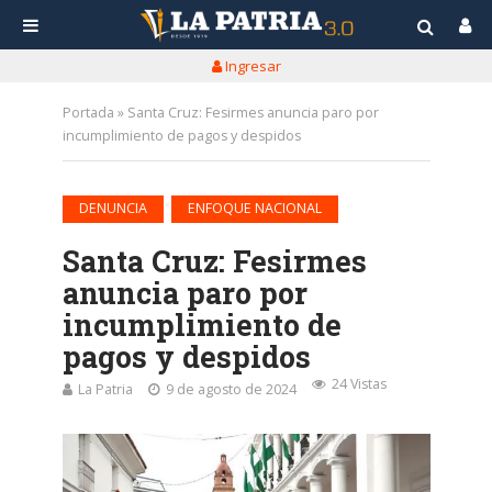
Ingresar
Portada
»
Santa Cruz: Fesirmes anuncia paro por
incumplimiento de pagos y despidos
•
DENUNCIA
ENFOQUE NACIONAL
Santa Cruz: Fesirmes
anuncia paro por
incumplimiento de
pagos y despidos
24 Vistas
La Patria
9 de agosto de 2024