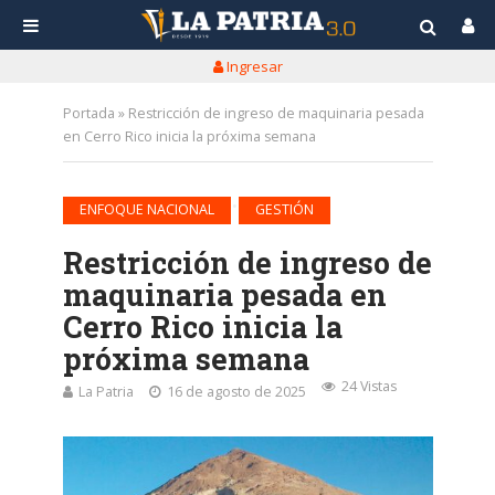
Ingresar
Portada
»
Restricción de ingreso de maquinaria pesada
en Cerro Rico inicia la próxima semana
•
ENFOQUE NACIONAL
GESTIÓN
Restricción de ingreso de
maquinaria pesada en
Cerro Rico inicia la
próxima semana
24 Vistas
La Patria
16 de agosto de 2025