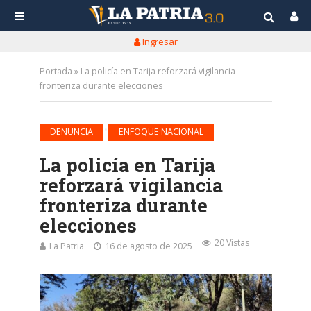
Ingresar
Portada
»
La policía en Tarija reforzará vigilancia
fronteriza durante elecciones
•
DENUNCIA
ENFOQUE NACIONAL
La policía en Tarija
reforzará vigilancia
fronteriza durante
elecciones
20 Vistas
La Patria
16 de agosto de 2025