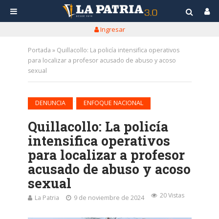
Ingresar
Portada
»
Quillacollo: La policía intensifica operativos
para localizar a profesor acusado de abuso y acoso
sexual
•
DENUNCIA
ENFOQUE NACIONAL
Quillacollo: La policía
intensifica operativos
para localizar a profesor
acusado de abuso y acoso
sexual
20 Vistas
La Patria
9 de noviembre de 2024