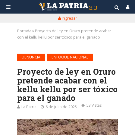
Ingresar
Portada
»
Proyecto de ley en Oruro pretende acabar
con el kellu kellu por ser tóxico para el ganado
•
DENUNCIA
ENFOQUE NACIONAL
Proyecto de ley en Oruro
pretende acabar con el
kellu kellu por ser tóxico
para el ganado
53 Vistas
La Patria
6 de julio de 2025