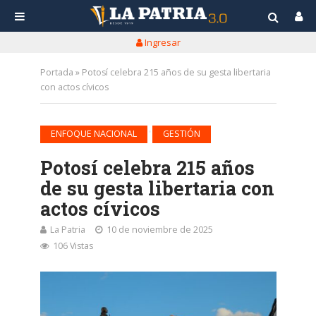
Ingresar
Portada
»
Potosí celebra 215 años de su gesta libertaria
con actos cívicos
•
ENFOQUE NACIONAL
GESTIÓN
Potosí celebra 215 años
de su gesta libertaria con
actos cívicos
La Patria
10 de noviembre de 2025
106 Vistas