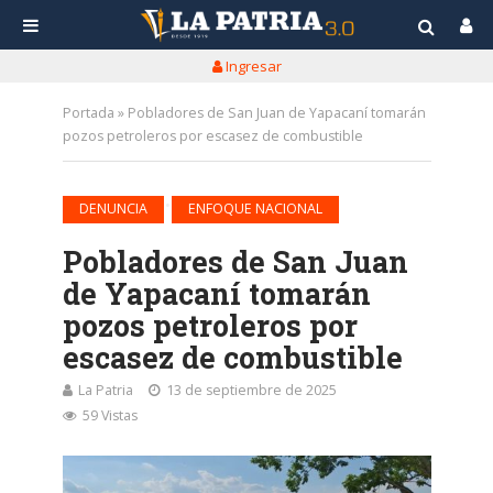
Ingresar
Portada
»
Pobladores de San Juan de Yapacaní tomarán
pozos petroleros por escasez de combustible
•
DENUNCIA
ENFOQUE NACIONAL
Pobladores de San Juan
de Yapacaní tomarán
pozos petroleros por
escasez de combustible
La Patria
13 de septiembre de 2025
59 Vistas