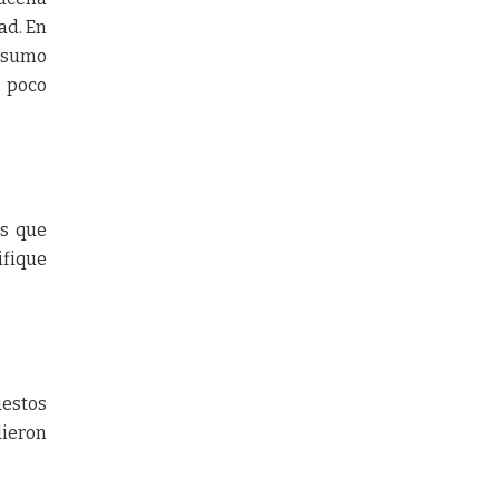
ad. En
onsumo
 poco
os que
ifique
estos
dieron