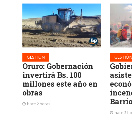
GESTIÓN
GESTIÓ
Oruro: Gobernación
Gobie
invertirá Bs. 100
asist
millones este año en
econó
obras
incend
Barri
hace 2 horas
hace 3 h