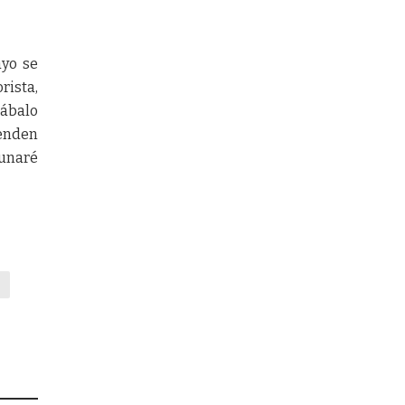
ayo se
rista,
sábalo
venden
cunaré
s