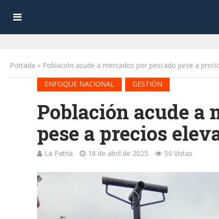
Portada
»
Población acude a mercados por pescado pese a precio
•
ENFOQUE NACIONAL
GESTIÓN
Población acude a 
pese a precios elev
La Patria
18 de abril de 2025
50 Vistas