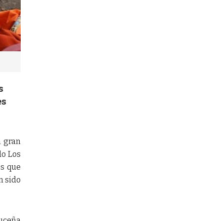
s
es
n gran
do Los
es que
n sido
ruceña