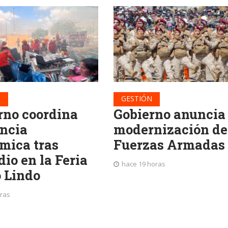
N
GESTIÓN
rno coordina
Gobierno anuncia
encia
modernización de
mica tras
Fuerzas Armadas
io en la Feria
hace 19 horas
o Lindo
oras