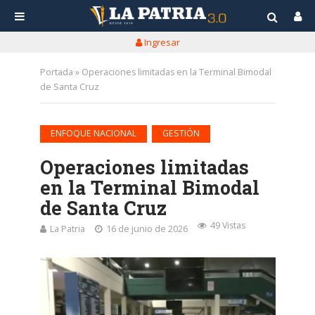
Ingresar
Portada
»
Operaciones limitadas en la Terminal Bimodal
de Santa Cruz
•
ENFOQUE NACIONAL
GESTIÓN
Operaciones limitadas
en la Terminal Bimodal
de Santa Cruz
49 Vistas
La Patria
16 de junio de 2026