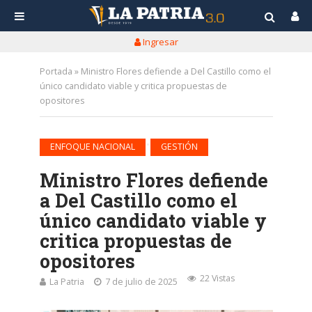
Ingresar
Portada
»
Ministro Flores defiende a Del Castillo como el
único candidato viable y critica propuestas de
opositores
•
ENFOQUE NACIONAL
GESTIÓN
Ministro Flores defiende
a Del Castillo como el
único candidato viable y
critica propuestas de
opositores
22 Vistas
La Patria
7 de julio de 2025