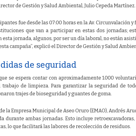
irector de Gestión y Salud Ambiental, Julio Cepeda Martínez.
ipantes fue desde las 07:00 horas en la Av. Circunvalación y f
nstituciones que van a participar en estas dos jornadas; e
 esta jornada, algunos, por ser un día laboral, no están asist
sta campaña”, explicó el Director de Gestión y Salud Ambien
edidas de seguridad
 que se espera contar con aproximadamente 1.000 voluntar
l trabajo de limpieza. Para garantizar la seguridad de tod
ionaron trajes de bioseguridad y guantes de goma.
 de la Empresa Municipal de Aseo Oruro (EMAO), Andrés Aru
da durante ambas jornadas. Esto incluye retroexcavadoras,
s, lo que facilitará las labores de recolección de residuos.