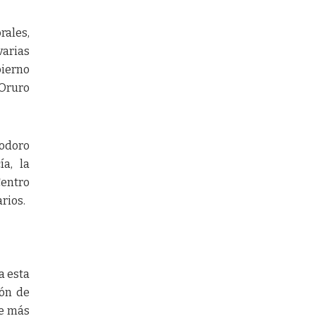
rales,
varias
bierno
 Oruro
iodoro
ía, la
Centro
rios.
a esta
ión de
ce más