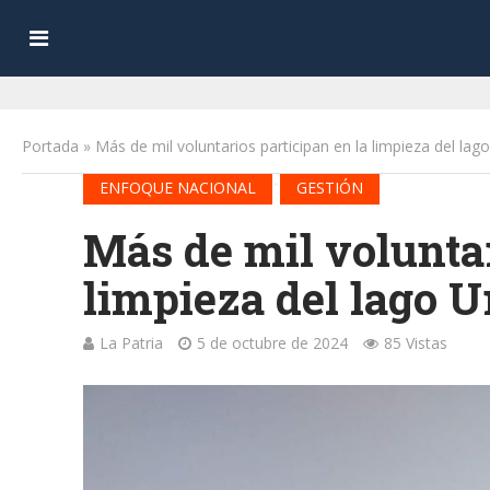
Portada
»
Más de mil voluntarios participan en la limpieza del lag
•
ENFOQUE NACIONAL
GESTIÓN
Más de mil voluntar
limpieza del lago U
La Patria
5 de octubre de 2024
85 Vistas