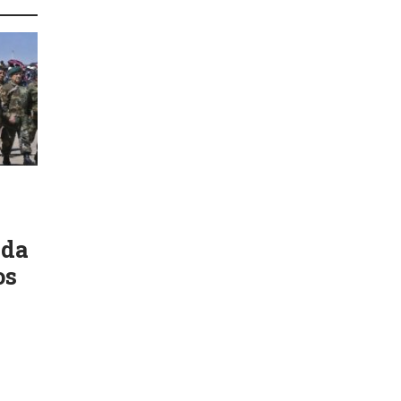
ada
os