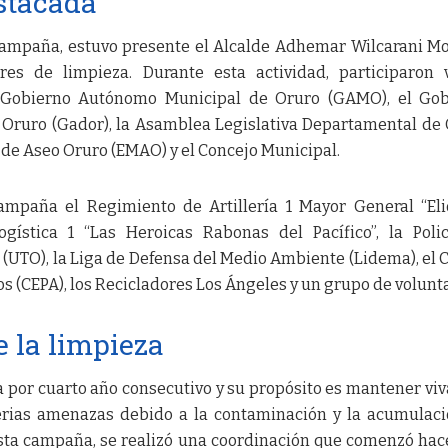
stacada
campaña, estuvo presente el Alcalde Adhemar Wilcarani Mo
res de limpieza. Durante esta actividad, participaron 
 el Gobierno Autónomo Municipal de Oruro (GAMO), el Go
ruro (Gador), la Asamblea Legislativa Departamental de
 de Aseo Oruro (EMAO) y el Concejo Municipal.
mpaña el Regimiento de Artillería 1 Mayor General “El
gística 1 “Las Heroicas Rabonas del Pacífico”, la Polic
(UTO), la Liga de Defensa del Medio Ambiente (Lidema), el 
s (CEPA), los Recicladores Los Ángeles y un grupo de volunta
e la limpieza
za por cuarto año consecutivo y su propósito es mantener viv
serias amenazas debido a la contaminación y la acumulac
 esta campaña, se realizó una coordinación que comenzó ha