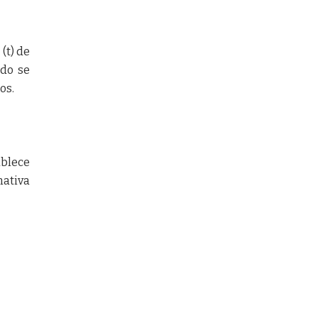
(t) de
ado se
os.
ablece
mativa