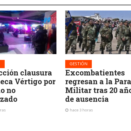
N
GESTIÓN
cción clausura
Excombatientes
teca Vértigo por
regresan a la Par
io no
Militar tras 20 añ
izado
de ausencia
oras
hace 3 horas