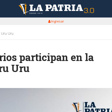
Ingresar
o Uru Uru
ios participan en la
ru Uru