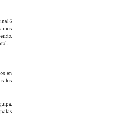
inal 6
stamos
iendo,
tal.
ios en
os los
quipa,
 palas