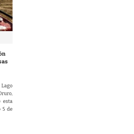
ón
sas
l Lago
Oruro,
e esta
o 5 de