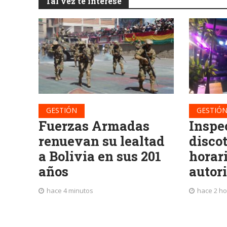
Tal vez te interese
GESTIÓN
GESTIÓ
Fuerzas Armadas
Inspe
renuevan su lealtad
disco
a Bolivia en sus 201
horar
años
autor
hace 4 minutos
hace 2 h