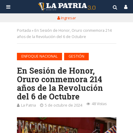
Ingresar
Portada
»
En Sesión de Honor, Oruro conmemora 214
años de la Revolución del 6 de Octubre
•
ENFOQUE NACIONAL
GESTIÓN
En Sesión de Honor,
Oruro conmemora 214
años de la Revolución
del 6 de Octubre
48 Vistas
La Patria
5 de octubre de 2024