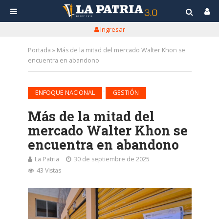
Ingresar
Portada
»
Más de la mitad del mercado Walter Khon se
encuentra en abandono
•
ENFOQUE NACIONAL
GESTIÓN
Más de la mitad del
mercado Walter Khon se
encuentra en abandono
La Patria
30 de septiembre de 2025
43 Vistas