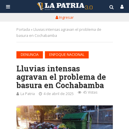
Ingresar
Portada
»
Lluvias intensas agravan el problema de
basura en Cochabamba
•
DENUNCIA
ENFOQUE NACIONAL
Lluvias intensas
agravan el problema de
basura en Cochabamba
45 Vistas
La Patria
4 de abril de 2025