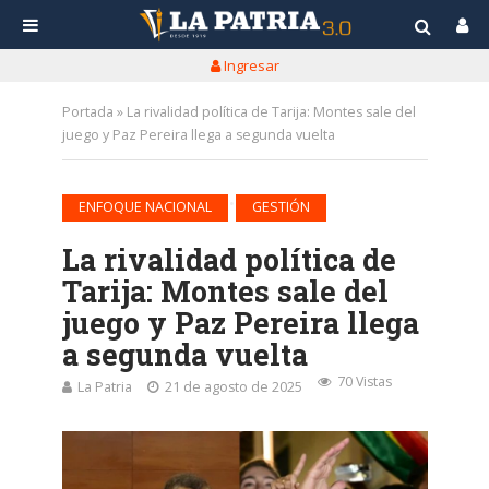
Ingresar
Portada
»
La rivalidad política de Tarija: Montes sale del
juego y Paz Pereira llega a segunda vuelta
•
ENFOQUE NACIONAL
GESTIÓN
La rivalidad política de
Tarija: Montes sale del
juego y Paz Pereira llega
a segunda vuelta
70 Vistas
La Patria
21 de agosto de 2025