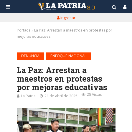
Ingresar
Portada
»
La Paz: Arrestan a maestros en protestas por
mejoras educativas
•
DENUNCIA
ENFOQUE NACIONAL
La Paz: Arrestan a
maestros en protestas
por mejoras educativas
28 Vistas
La Patria
21 de abril de 2025