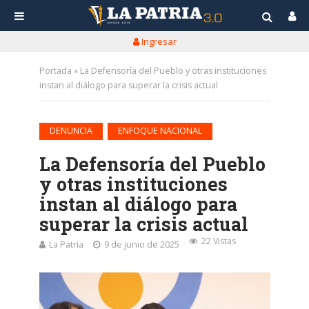
Ingresar
Portada
»
La Defensoría del Pueblo y otras instituciones
instan al diálogo para superar la crisis actual
•
DENUNCIA
ENFOQUE NACIONAL
La Defensoría del Pueblo
y otras instituciones
instan al diálogo para
superar la crisis actual
22 Vistas
La Patria
9 de junio de 2025