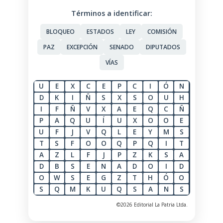
Términos a identificar:
BLOQUEO
ESTADOS
LEY
COMISIÓN
PAZ
EXCEPCIÓN
SENADO
DIPUTADOS
VÍAS
U
E
X
C
E
P
C
I
Ó
N
D
K
I
Ñ
S
X
S
O
U
H
I
F
Ñ
V
X
A
E
Q
C
Ñ
P
A
Q
U
Í
U
X
O
O
E
U
F
J
V
Q
L
E
Y
M
S
T
S
F
O
O
Q
P
Q
I
T
A
Z
L
F
J
P
Z
K
S
A
D
B
S
E
N
A
D
O
I
D
O
W
S
E
G
Z
T
H
Ó
O
S
Q
M
K
U
Q
S
A
N
S
©2026 Editorial La Patria Ltda.