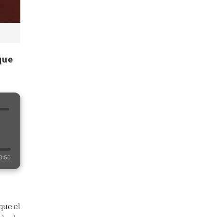
que
0:50
que el