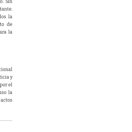
o. Sin
tante.
los la
uto de
ara la
cional
icia y
por el
uso la
 actos