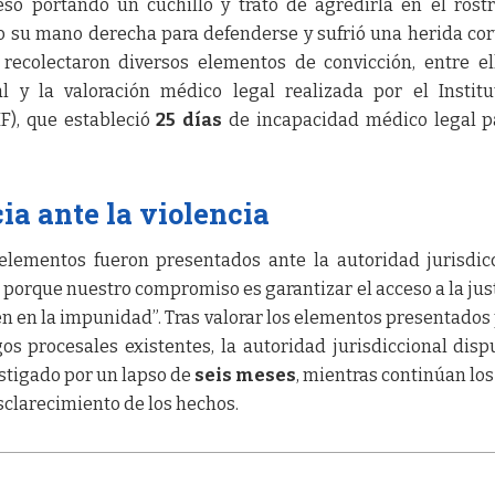
só portando un cuchillo y trató de agredirla en el rostr
o su mano derecha para defenderse y sufrió una herida cor
 recolectaron diversos elementos de convicción, entre el
al y la valoración médico legal realizada por el Instit
IF), que estableció
25 días
de incapacidad médico legal p
ia ante la violencia
 elementos fueron presentados ante la autoridad jurisdic
 porque nuestro compromiso es garantizar el acceso a la just
n en la impunidad”. Tras valorar los elementos presentados 
gos procesales existentes, la autoridad jurisdiccional disp
stigado por un lapso de
seis meses
, mientras continúan los
esclarecimiento de los hechos.