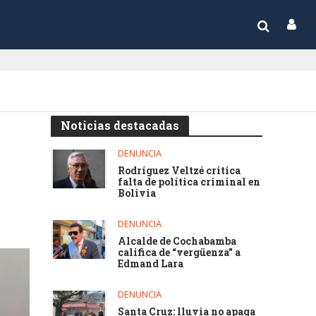
Noticias destacadas
DENUNCIA
Rodríguez Veltzé critica
falta de política criminal en
Bolivia
DENUNCIA
Alcalde de Cochabamba
califica de “vergüenza” a
Edmand Lara
DENUNCIA
Santa Cruz: lluvia no apaga