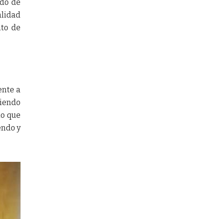
do de
alidad
nto de
nte a
miendo
lo que
endo y