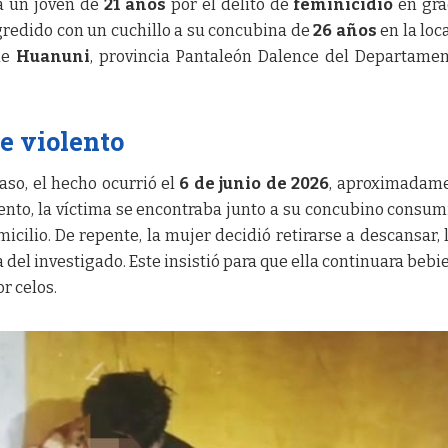
 a un joven de
21 años
por el delito de
feminicidio
en gra
agredido con un cuchillo a su concubina de
26 años
en la loc
de
Huanuni
, provincia Pantaleón Dalence del Departame
e violento
aso, el hecho ocurrió el
6 de junio de 2026
, aproximadame
ento, la víctima se encontraba junto a su concubino consu
icilio. De repente, la mujer decidió retirarse a descansar, 
del investigado. Este insistió para que ella continuara bebi
r celos.