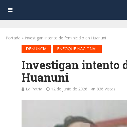
Portada
»
Investigan intento de feminicidio en Huanuni
•
DENUNCIA
ENFOQUE NACIONAL
Investigan intento 
Huanuni
La Patria
12 de junio de 2026
836 Vistas