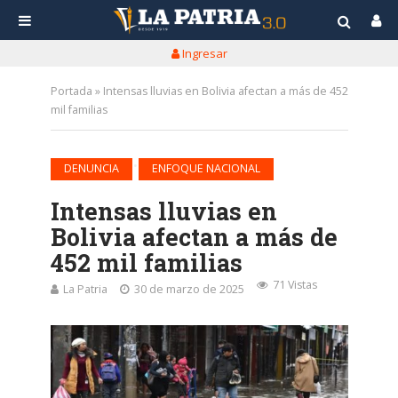
Ingresar
Portada
»
Intensas lluvias en Bolivia afectan a más de 452
mil familias
•
DENUNCIA
ENFOQUE NACIONAL
Intensas lluvias en
Bolivia afectan a más de
452 mil familias
71 Vistas
La Patria
30 de marzo de 2025