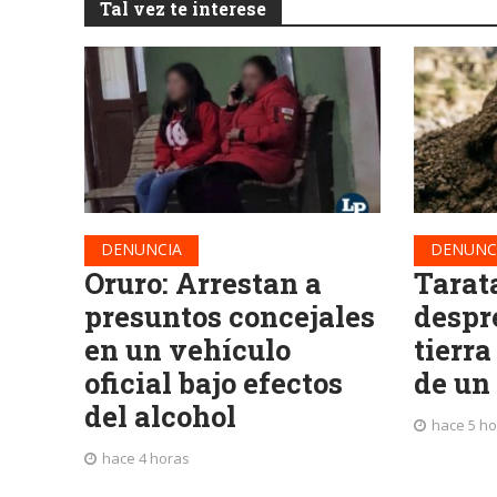
Tal vez te interese
DENUNCIA
DENUNC
Oruro: Arrestan a
Tarat
presuntos concejales
despr
en un vehículo
tierra
oficial bajo efectos
de un
del alcohol
hace 5 h
hace 4 horas