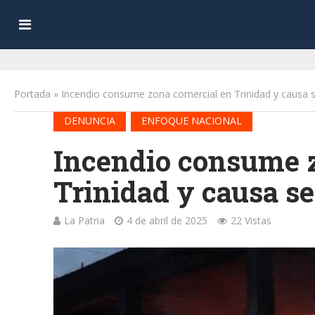
Portada
»
Incendio consume zona comercial en Trinidad y causa 
•
DENUNCIA
ENFOQUE NACIONAL
Incendio consume 
Trinidad y causa s
La Patria
4 de abril de 2025
22 Vistas