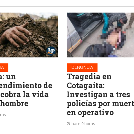
IA
DENUNCIA
a: un
Tragedia en
endimiento de
Cotagaita:
 cobra la vida
Investigan a tres
 hombre
policías por muer
en operativo
oras
hace 9 horas