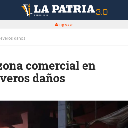
Ingresar
severos daños
zona comercial en
everos daños