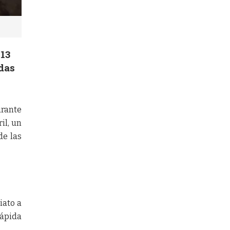
 13
idas
urante
il, un
de las
iato a
rápida