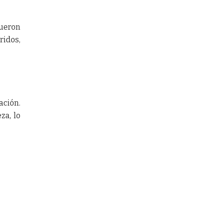
fueron
ridos,
ación.
za, lo